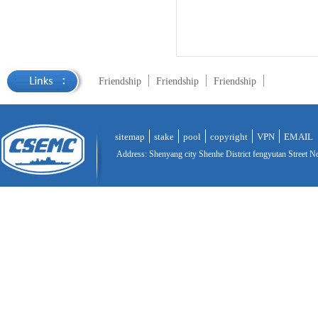
Friendship
Friendship
Friendship
sitemap
stake
pool
copyright
VPN
EMAIL
Address: Shenyang city Shenhe District fengyutan Street N
ICP 15014993